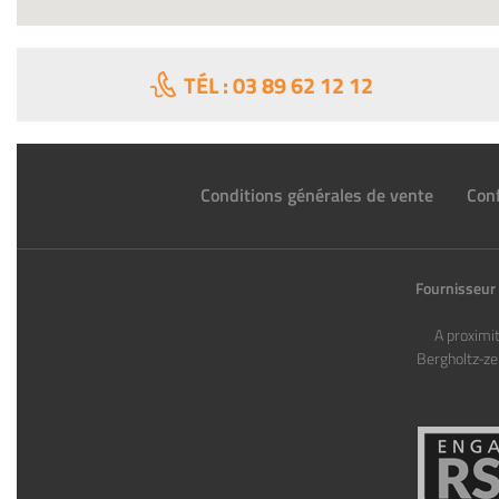
TÉL : 03 89 62 12 12
Conditions générales de vente
Conf
Fournisseur 
A proximi
Bergholtz-ze