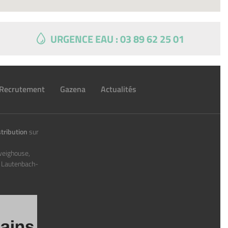
URGENCE EAU : 03 89 62 25 01
Recrutement
Gazena
Actualités
tribution
sur
weighouse,
, Lautenbach-