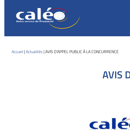
Caléo
Guebwiller
Votre
service
de
proximité
Accueil
|
Actualités
|
AVIS D’APPEL PUBLIC À LA CONCURRENCE
AVIS 