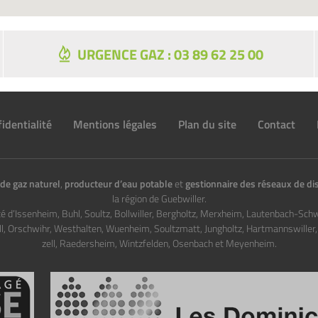
URGENCE GAZ : 03 89 62 25 00
identialité
Mentions légales
Plan du site
Contact
de gaz naturel
,
producteur d’eau potable
et
gestionnaire des réseaux de dis
la région de Guebwiller.
té d’Issenheim, Buhl, Soultz, Bollwiller, Bergholtz, Merxheim, Lautenbach-Sch
ll, Orschwihr, Westhalten, Wuenheim, Soultzmatt, Jungholtz, Hartmannswiller
zell, Raedersheim, Wintzfelden, Osenbach et Meyenheim.