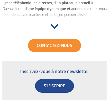
lignes téléphoniques directes
, d’
un plateau d’accueil
à
Guebwiller et d’
une équipe dynamique et accessible
, nous vous
répondons avec réactivité et de façon personnalisée.
En plus, nous vous proposons
des prix moins élevés
grâce aux
faibles coûts de notre structure de taille humaine.
Pour répondre aux attentes de chacun, Caléo a récemment
CONTACTEZ-NOUS
créé
sa filiale
GAZENA
.
Fournisseur d’électricité et de gaz
naturel
sur l’ensemble de la France, nous pouvons désormais
vous accompagner partout
.
Inscrivez-vous à notre newsletter
S'INSCRIRE