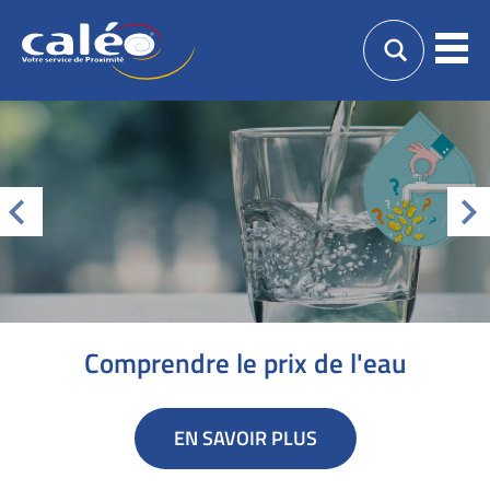
Caléo
Men
Guebwiller
Votre
service
de
proximité
PREVIOUS
NEX
Comprendre le prix de l'eau
EN SAVOIR PLUS