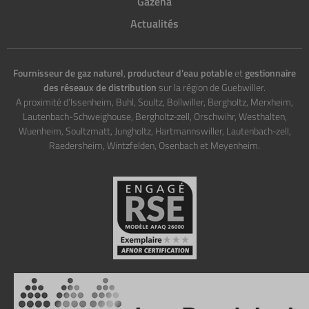
Gazena
Actualités
Fournisseur de gaz naturel
,
producteur d’eau potable
et
gestionnaire
des réseaux de distribution
sur la région de Guebwiller.
A proximité d’Issenheim, Buhl, Soultz, Bollwiller, Bergholtz, Merxheim,
Lautenbach-Schweighouse, Bergholtz-zell, Orschwihr, Westhalten,
Wuenheim, Soultzmatt, Jungholtz, Hartmannswiller, Lautenbach-zell,
Raedersheim, Wintzfelden, Osenbach et Meyenheim.