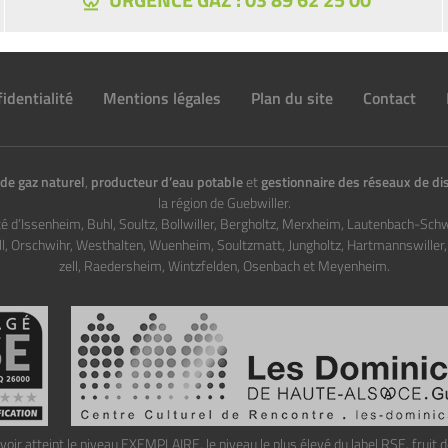
identialité
Mentions légales
Plan du site
Contact
de gaz naturel
,
producteur d’eau potable
et
gestionnaire des réseaux de dis
la région de Guebwiller.
té d’Issenheim, Buhl, Soultz, Bollwiller, Bergholtz, Merxheim, Lautenbach-Sch
ll, Orschwihr, Westhalten, Wuenheim, Soultzmatt, Jungholtz, Hartmannswiller
zell, Raedersheim, Wintzfelden, Osenbach et Meyenheim.
avoir atteint le niveau EXEMPLAIRE, le niveau le plus élevé du label RSE, fruit d