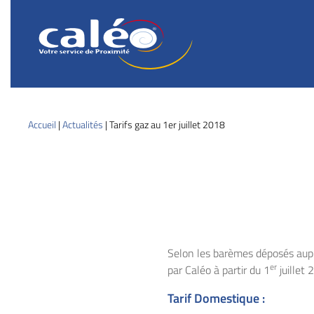
Caléo
Guebwiller
Votre
service
de
proximité
Accueil
|
Actualités
|
Tarifs gaz au 1er juillet 2018
Selon les barèmes déposés auprè
er
par Caléo à partir du 1
juillet 
Tarif Domestique :