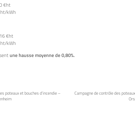
50 €ht
 €ht/kWh
,16 €ht
 €ht/kWh
issent
une hausse moyenne de 0,80%.
es poteaux et bouches d’incendie –
Campagne de contrôle des poteaux 
enheim
Ors