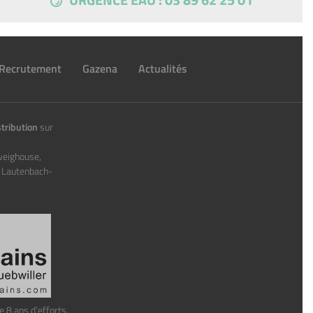
Recrutement
Gazena
Actualités
tribution
sur
weighouse,
, Lautenbach-
e 8 ans d’efforts.