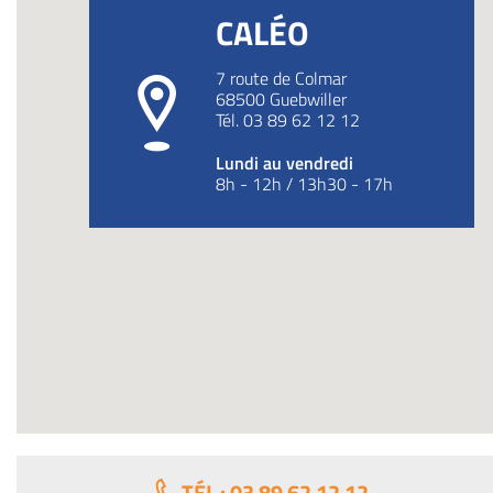
CALÉO
7 route de Colmar
68500
Guebwiller
Tél.
03 89 62 12 12
Lundi au vendredi
8h - 12h / 13h30 - 17h
TÉL : 03 89 62 12 12