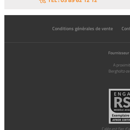
Conditions générales de vente
Conf
Fournisseur 
A proximi
Bergholtz-ze
Caléo est fier d’