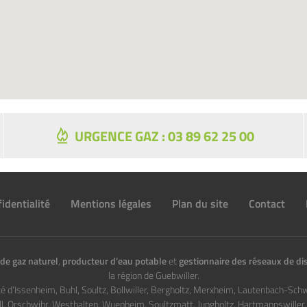
URGENCE GAZ : 03 89 62 25 00
identialité
Mentions légales
Plan du site
Contact
de gaz naturel
,
producteur d’eau potable
et
gestionnaire des réseaux de dis
la région de Guebwiller.
té d’Issenheim, Buhl, Soultz, Bollwiller, Bergholtz, Merxheim, Lautenbach-Sch
ll, Orschwihr, Westhalten, Wuenheim, Soultzmatt, Jungholtz, Hartmannswiller