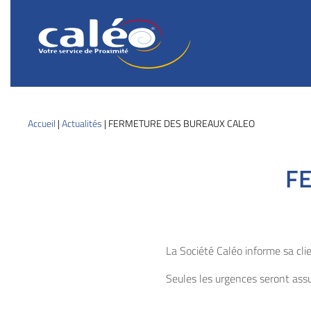
Caléo
Guebwiller
Votre
service
de
proximité
Accueil
|
Actualités
|
FERMETURE DES BUREAUX CALEO
F
La Société Caléo informe sa cl
Seules les urgences seront as