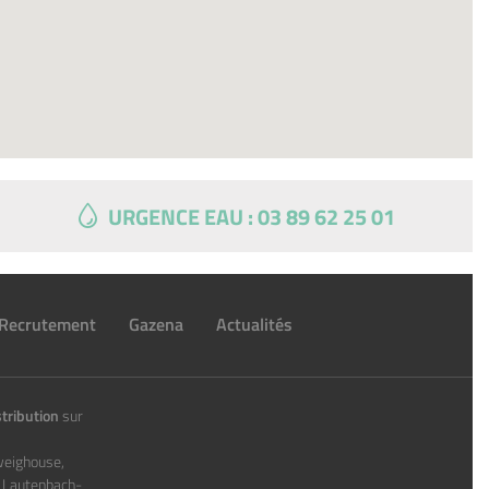
URGENCE EAU : 03 89 62 25 01
Recrutement
Gazena
Actualités
tribution
sur
weighouse,
, Lautenbach-