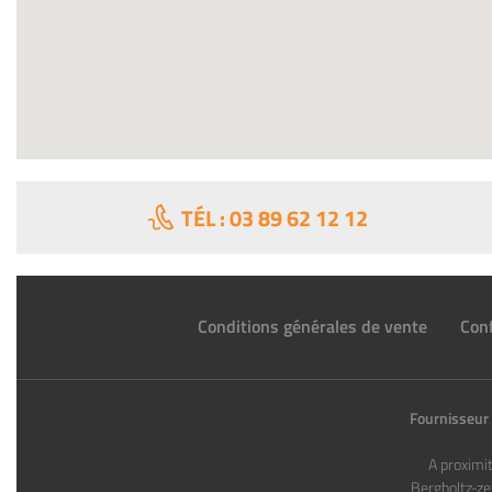
TÉL : 03 89 62 12 12
Conditions générales de vente
Conf
Fournisseur 
A proximi
Bergholtz-ze