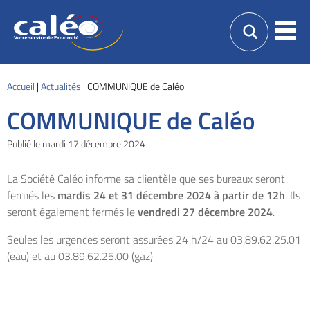
Caléo
Men
Guebwiller
Votre
service
de
proximité
Accueil
|
Actualités
|
COMMUNIQUE de Caléo
COMMUNIQUE de Caléo
Publié le
mardi
17 décembre 2024
La Société Caléo informe sa clientèle que ses bureaux seront
fermés les
mardis 24 et 31 décembre 2024 à partir de 12h
. Ils
seront également fermés le
vendredi 27 décembre 2024
.
Seules les urgences seront assurées 24 h/24 au 03.89.62.25.01
(eau) et au 03.89.62.25.00 (gaz)