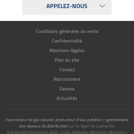
APPELEZ-NOUS
Conditions générales de vente
Confidentialité
Mentions légales
Plan du site
Contact
Recrutement
Gazena
Actualités
Fournisseur de gaz naturel
,
producteur d’eau potable
et
gestionnaire
des réseaux de distribution
sur la région de Guebwiller.
A proximité d’Issenheim, Buhl, Soultz, Bollwiller, Bergholtz, Merxheim,